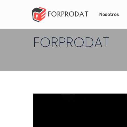
info@forprodat.es
LOPDGDD · RGPD · L
Nosotros
FORPRODAT