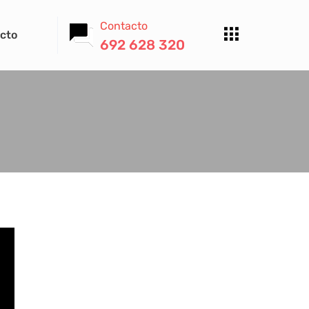
Contacto
cto
692 628 320